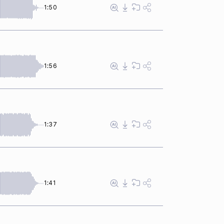
1:50
1:56
1:37
1:41