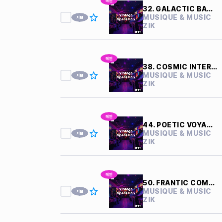
32. GALACTIC BATTLE
MUSIQUE & MUSIC
ZIK
38. COSMIC INTERFERENCE
MUSIQUE & MUSIC
ZIK
44. POETIC VOYAGER
MUSIQUE & MUSIC
ZIK
50. FRANTIC COMPUTERS
MUSIQUE & MUSIC
ZIK