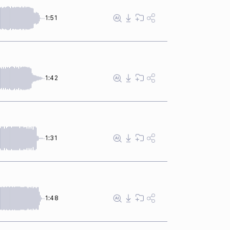
1:51
1:42
1:31
1:48