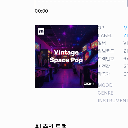
00:00
OP
M
LABEL
Z
앨범
V
앨범코드
Z
트랙번호
6
버전값
S
작곡가
C
MOOD
GENRE
INSTRUMEN
AI 추천 트랙