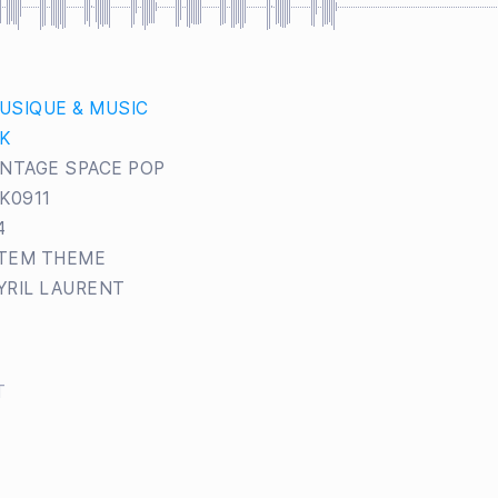
USIQUE & MUSIC
IK
INTAGE SPACE POP
IK0911
4
TEM THEME
YRIL LAURENT
T