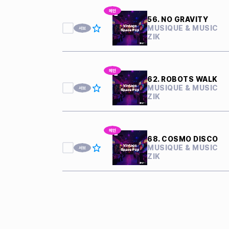
56. NO GRAVITY
MUSIQUE & MUSIC
ZIK
62. ROBOTS WALK
MUSIQUE & MUSIC
ZIK
68. COSMO DISCO
MUSIQUE & MUSIC
ZIK