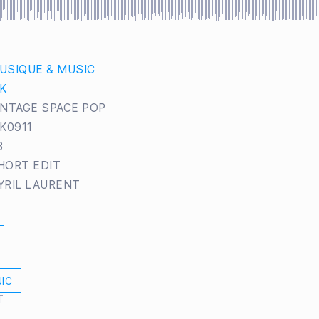
USIQUE & MUSIC
IK
INTAGE SPACE POP
IK0911
3
HORT EDIT
YRIL LAURENT
IC
T