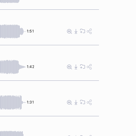
1:51
1:42
1:31