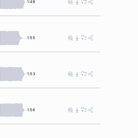
1:48
1:55
1:53
1:56