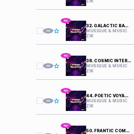
ZIK
32. GALACTIC BATTLE
MUSIQUE & MUSIC
ZIK
38. COSMIC INTERFERENCE
MUSIQUE & MUSIC
ZIK
44. POETIC VOYAGER
MUSIQUE & MUSIC
ZIK
50. FRANTIC COMPUTERS