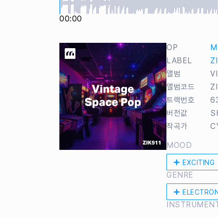
00:00
OP
M
LABEL
Z
앨범
V
앨범코드
Z
트랙번호
6
버전값
S
작곡가
C
MOOD
EXCITING
GENRE
ELECTRON
INSTRUMEN