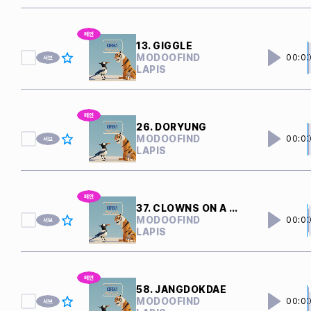
13. GIGGLE
MODOOFIND
00:0
LAPIS
26. DORYUNG
MODOOFIND
00:0
LAPIS
37. CLOWNS ON A ROPE
MODOOFIND
00:0
LAPIS
58. JANGDOKDAE
MODOOFIND
00:0