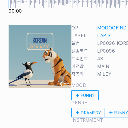
00:00
OP
MODOOFIND
LABEL
LAPIS
앨범
LP0096_KOR
앨범코드
LP0096
트랙번호
48
버전값
MAIN
작곡가
MILEY
MOOD
FUNNY
GENRE
DRAMEDY
FUNNY
INSTRUMENT