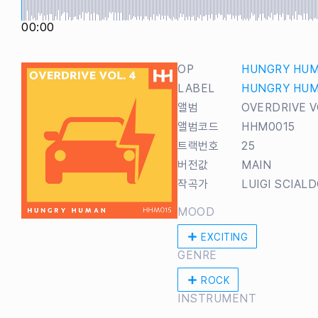
00:00
OP
HUNGRY HU
LABEL
HUNGRY HU
앨범
OVERDRIVE V
앨범코드
HHM0015
트랙번호
25
버전값
MAIN
작곡가
LUIGI SCIAL
MOOD
EXCITING
GENRE
ROCK
INSTRUMENT